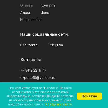
Отзывы
Контакты
Акции
Цены
Направления
Наши социальные сети:
ВКонтакте
Telegram
Контакты:
+7 3412 22-17-17
experto18@yandex.ru
Наш сайт использует файлы cookie. На сайте
используется метрическая программы
Понятно
Яндекс.Метрика, оставаясь Вы даете согласие
ИМЕЮТСЯ ПРОТИВОПОКАЗАНИЯ. НЕОБХОДИМА
на обработку персональных данных/ Более
КОНСУЛЬТАЦИЯ СПЕЦИАЛИСТА
подробно можно узнать
перейдя по ссылке
.