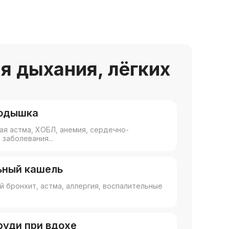
я дыхания, лёгких
 одышка
ая астма, ХОБЛ, анемия, сердечно-
заболевания...
ьный кашель
й бронхит, астма, аллергия, воспалительные
груди при вдохе