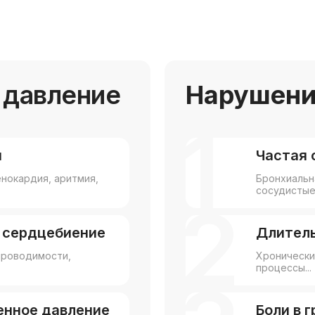
 давление
Нарушени
1
и
Частая
нокардия, аритмия,
Бронхиальн
сосудистые 
2
 сердцебиение
Длител
проводимости,
Хронически
процессы...
енное давление
Боли в 