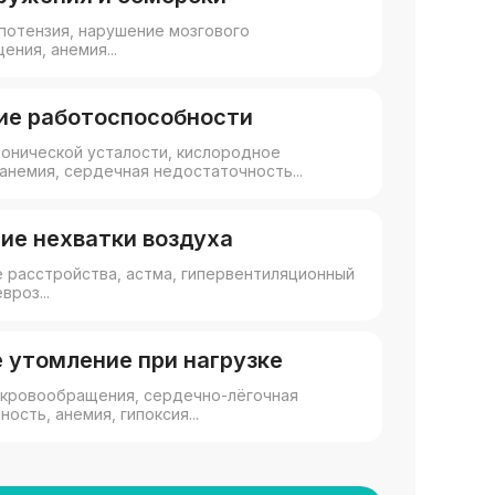
ипотензия, нарушение мозгового
ния, анемия...
ие работоспособности
онической усталости, кислородное
анемия, сердечная недостаточность...
е нехватки воздуха
 расстройства, астма, гипервентиляционный
вроз...
 утомление при нагрузке
кровообращения, сердечно-лёгочная
ость, анемия, гипоксия...