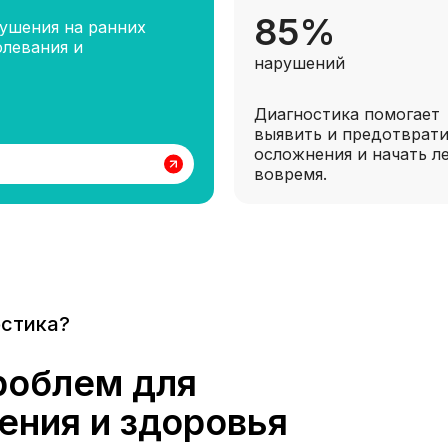
85%
ушения на ранних
олевания и
нарушений
Диагностика помогает
выявить и предотврат
осложнения и начать л
вовремя.
остика?
роблем для
ения и здоровья