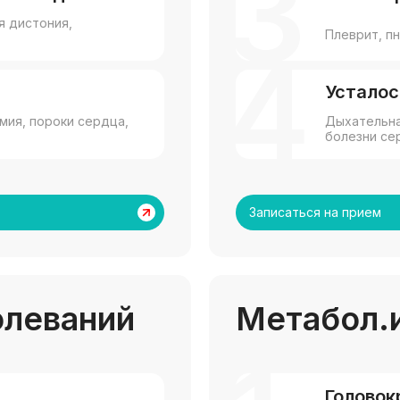
3
я дистония,
Плеврит, пн
4
Усталос
мия, пороки сердца,
Дыхательна
болезни сер
Записаться на прием
олеваний
Метабол.
Головок