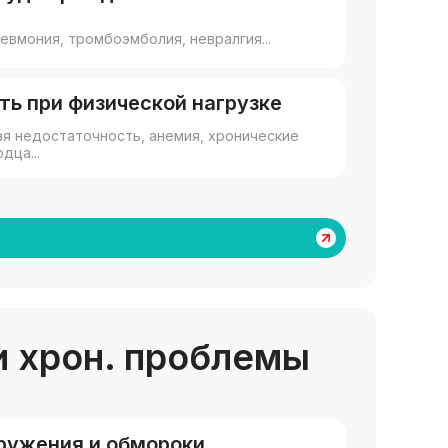
евмония, тромбоэмболия, невралгия...
ть при физической нагрузке
я недостаточность, анемия, хронические
дца...
и хрон. проблемы
ружения и обмороки