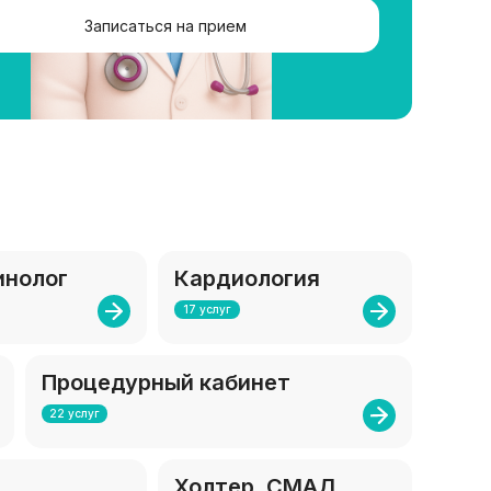
Записаться на прием
инолог
Кардиология
17 услуг
Процедурный кабинет
22 услуг
Холтер, СМАД