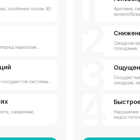
1
ких, особенно после 40
Аритмия, г
кровообраще
2
Снижен
Синдром хр
перед наркозом...
голодание, 
3
кций
Ощущени
Сосудистые
 сосудистой системы...
синдром, не
4
нях
Быстрое
ете, ожирении,
Нарушение 
недостаточн