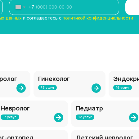
+7
ых данных
и соглашаетесь с
политикой конфиденциальности
ролог
Гинеколог
Эндокр
75 услуг
16 услуг
Невролог
Педиатр
7 услуг
12 услуг
ог-ортопед
Детский невролог